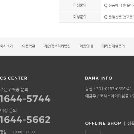
Q
미싱문의
상품에 대한 문의
Q
미싱문의
품절상품 입고문의
회사소개
이용약관
개인정보처리방침
이용안내
대리점개설문의
농협
/ 301-0133-0696-41
주문 / 배송 문의
예금주
/ 코하스아이디심플소
미싱 문의
평일
10:00 - 17:00