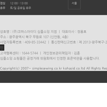
점심
12:00 - 13:00
서울
휴무
토/일 공휴일 휴무
상호명 : (주)코하스아이디 심플소잉 지점 ㅣ 대표이사 : 정용효
주소 : 광주광역시 북구 무등로 107 (신안동, 4층)
사업자등록번호 : 409-85-33442 ㅣ 통신판매신고번호 : 제 2013-광주북구-
인
고객행복센터 : 1644-5744 ㅣ 개인정보관리책임자 : 김훈
심플소잉 쇼핑몰은 공정거래 위원회에서 인정한 표준약관을 사용합니다.
Copyright(c) 2007~ simplesewing.co.kr kohasid.co.ltd All Rights Re