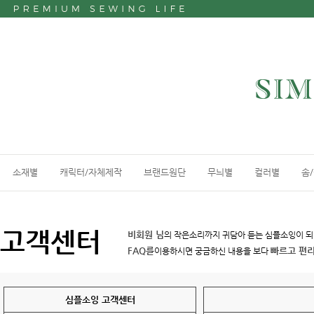
소재별
캐릭터/자체제작
브랜드원단
무늬별
컬러별
솜
고객센터
비회원 님
의 작은소리까지 귀담아 듣는 심플소잉이 
FAQ를
빠르고 편
이용하시면 궁금하신 내용을 보다
심플소잉 고객센터