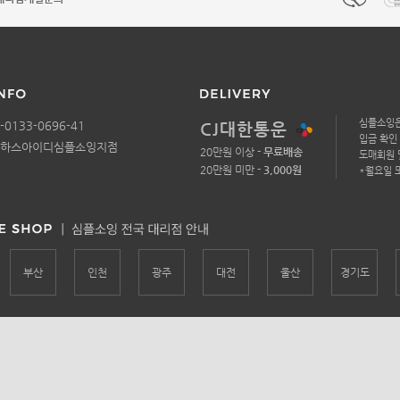
심플소잉
-0133-0696-41
CJ대한통운
입금 확인 
코하스아이디심플소잉지점
20만원 이상 -
무료배송
도매회원 
20만원 미만 -
3,000원
*월요일 
부산
인천
광주
대전
울산
경기도