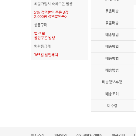
회원가입시 축하쿠폰 발행
묶음배송
5% 정액할인 쿠폰 3장
2,000원 정액할인쿠폰
묶음배송
상품구매
별 적립
배송방법
할인쿠폰 발행
회원등급제
배송방법
365일 할인혜택
배송방법
배송방법
배송정보수정
배송조회
미수령
회사소개
이용약관
개인정보처리방침
이용안내