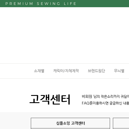
소재별
캐릭터/자체제작
브랜드원단
무늬별
고객센터
비회원 님
의 작은소리까지 귀담
FAQ를
이용하시면 궁금하신 내
심플소잉 고객센터