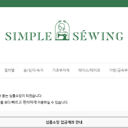
컬러별
솜/심지/속지
기초부자재
레이스/테이프
가방/금속
아 듣는 심플소잉이 되겠습니다.
빠르고 편리하게
용을 보다
이용하실 수 있습니다.
심플소잉 입금계좌 안내