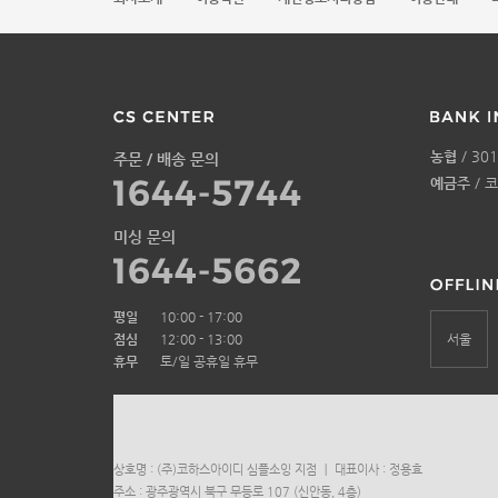
농협
/ 301
주문 / 배송 문의
예금주
/ 
미싱 문의
평일
10:00 - 17:00
점심
12:00 - 13:00
서울
휴무
토/일 공휴일 휴무
상호명 : (주)코하스아이디 심플소잉 지점 ㅣ 대표이사 : 정용효
주소 : 광주광역시 북구 무등로 107 (신안동, 4층)