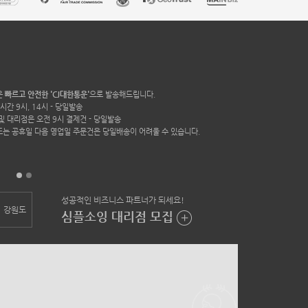
은
빠르고 안전한 'CJ대한통운'
으로 발송해드립니다.
시간 9시, 14시 - 당일발송
및 대리점은 오전 9시 결제건 - 당일발송
또는 공휴일 다음 영업일 주문건은 당일배송이 어려울 수 있습니다.
성공적인 비즈니스 파트너가 되세요!
강원도
충북
충남
전북
전남
경북
심플소잉 대리점 모집