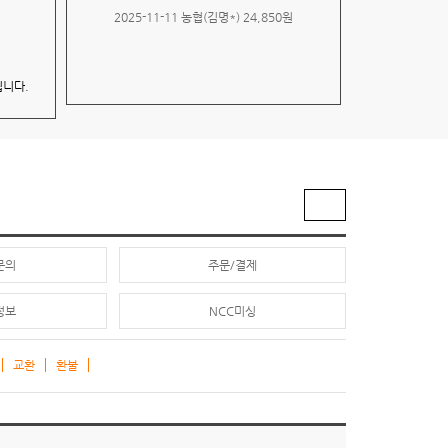
2025-11-11 농협(김명*) 24,850원
됩니다.
문의
주문/결제
정보
NCC미싱
교환
환불