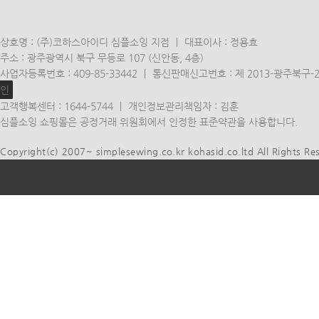
상호명 : (주)코하스아이디 심플소잉 지점 ㅣ 대표이사 : 정용효
주소 : 광주광역시 북구 무등로 107 (신안동, 4층)
사업자등록번호 : 409-85-33442 ㅣ 통신판매신고번호 : 제 2013-광주북구-
인
고객행복센터 : 1644-5744 ㅣ 개인정보관리책임자 : 김훈
심플소잉 쇼핑몰은 공정거래 위원회에서 인정한 표준약관을 사용합니다.
Copyright(c) 2007~ simplesewing.co.kr kohasid.co.ltd All Rights Re