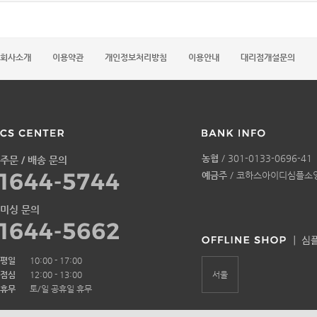
회사소개
이용약관
개인정보처리방침
이용안내
대리점개설문의
농협
/ 301-0133-0696-41
주문 / 배송 문의
예금주
/ 코하스아이디심플소
미싱 문의
평일
10:00 - 17:00
점심
12:00 - 13:00
서울
휴무
토/일 공휴일 휴무