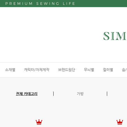
소재별
캐릭터/자체제작
브랜드원단
무늬별
컬러별
솜
전체 카테고리
가방