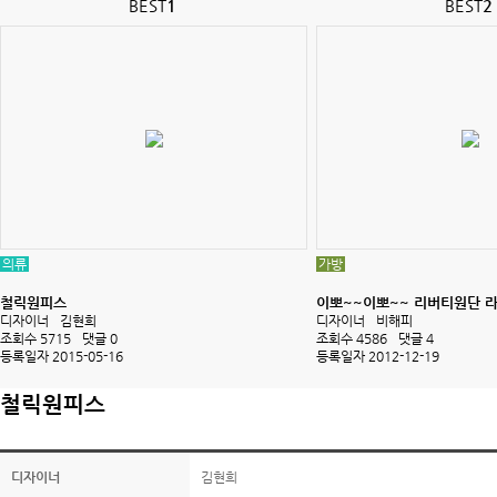
BEST
1
BEST
2
의류
가방
철릭원피스
이뽀~~이뽀~~ 리버티원단 라.
디자이너
김현희
디자이너
비해피
조회수 5715
댓글 0
조회수 4586
댓글 4
등록일자 2015-05-16
등록일자 2012-12-19
철릭원피스
디자이너
김현희