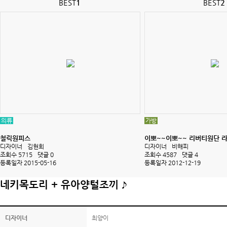
BEST
1
BEST
2
의류
가방
철릭원피스
이뽀~~이뽀~~ 리버티원단 라.
디자이너
김현희
디자이너
비해피
조회수 5715
댓글 0
조회수 4587
댓글 4
등록일자 2015-05-16
등록일자 2012-12-19
네키목도리 + 유아양털조끼 ♪
디자이너
최양이