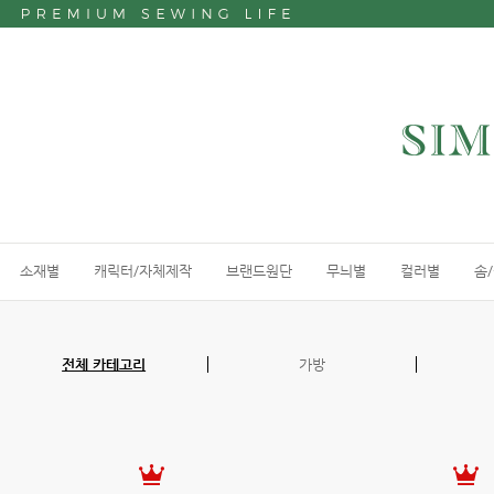
소재별
캐릭터/자체제작
브랜드원단
무늬별
컬러별
솜
전체 카테고리
가방