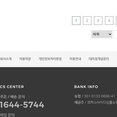
1
2
3
4
회사소개
이용약관
개인정보처리방침
이용안내
대리점개설문의
농협
/ 301-0133-0696-41
주문 / 배송 문의
예금주
/ 코하스아이디심플소
미싱 문의