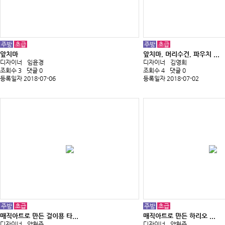
주방
초급
주방
초급
앞치마
앞치마, 머리수건, 파우치 ...
디자이너
임윤경
디자이너
김영희
조회수 3
댓글 0
조회수 4
댓글 0
등록일자 2018-07-06
등록일자 2018-07-02
주방
초급
주방
초급
매직아트로 만든 걸이용 타...
매직아트로 만든 하리오 ...
디자이너
양현주
디자이너
양현주