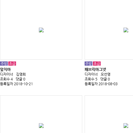
주방
초급
주방
초급
앞치마
패브릭마그넷
디자이너
김영희
디자이너
오선영
조회수 4
댓글 0
조회수 5
댓글 0
등록일자 2018-10-21
등록일자 2018-08-03