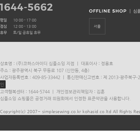
평일
10:00 - 17:00
점심
12:00 - 13:00
서울
휴무
토/일 공휴일 휴무
상호명 : (주)코하스아이디 심플소잉 지점 ㅣ 대표이사 : 정용효
주소 : 광주광역시 북구 무등로 107 (신안동, 4층)
사업자등록번호 : 409-85-33442 ㅣ 통신판매신고번호 : 제 2013-광주북구-
인
고객행복센터 : 1644-5744 ㅣ 개인정보관리책임자 : 김훈
심플소잉 쇼핑몰은 공정거래 위원회에서 인정한 표준약관을 사용합니다.
Copyright(c) 2007~ simplesewing.co.kr kohasid.co.ltd All Rights Re