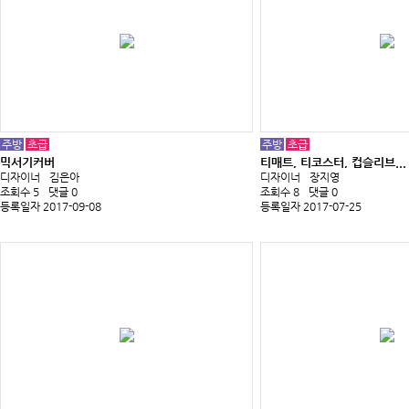
주방
초급
주방
초급
믹서기커버
티매트, 티코스터, 컵슬리브...
디자이너
김은아
디자이너
장지영
조회수 5
댓글 0
조회수 8
댓글 0
등록일자 2017-09-08
등록일자 2017-07-25