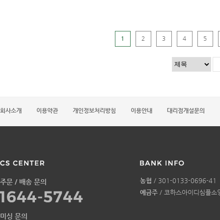
1
2
3
4
5
회사소개
이용약관
개인정보처리방침
이용안내
대리점개설문의
농협
/ 301-0133-0696-41
주문 / 배송 문의
예금주
/ 코하스아이디심플소
미싱 문의