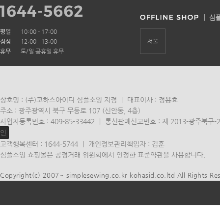
평일
10:00 - 17:00
점심
12:00 - 13:00
서울
휴무
토/일 공휴일 휴무
상호명 : (주)코하스아이디 심플소잉 지점 ㅣ 대표이사 : 정용효
주소 : 광주광역시 북구 무등로 107 (신안동, 4층)
사업자등록번호 : 409-85-33442 ㅣ 통신판매신고번호 : 제 2013-광주북구-
인
고객행복센터 : 1644-5744 ㅣ 개인정보관리책임자 : 김훈
심플소잉 쇼핑몰은 공정거래 위원회에서 인정한 표준약관을 사용합니다.
Copyright(c) 2007~ simplesewing.co.kr kohasid.co.ltd All Rights Re