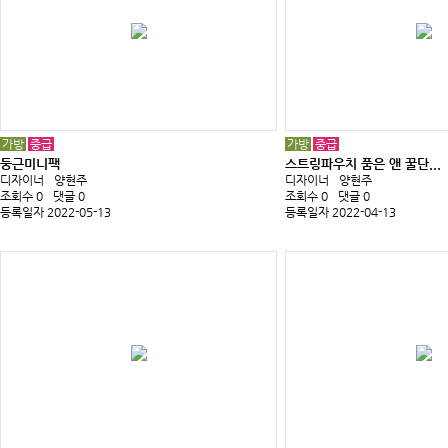
가방
중급
가방
중급
둥근미니팩
스트링파우치 품은 앤 꿀단...
디자이너
양현주
디자이너
양현주
조회수 0
댓글 0
조회수 0
댓글 0
등록일자 2022-05-13
등록일자 2022-04-13