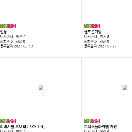
가방
초급
가방
초급
필통
핸드폰가방
디자이너
백은주
디자이너
이지영
조회수 0
댓글 0
조회수 0
댓글 0
등록일자 2021-08-10
등록일자 2021-07-27
가방
중급
가방
중급
리버서블 호보백 : SKY LIN...
트레스플라워앤 가방
디자이너
양현주
디자이너
오선영