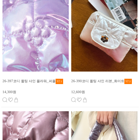
26-397코디 퀼팅 샤인 플라워_퍼플
26-390코디 퀼팅 샤인 리본_화이트
1/2
y
1/2
y
14,300원
12,600원