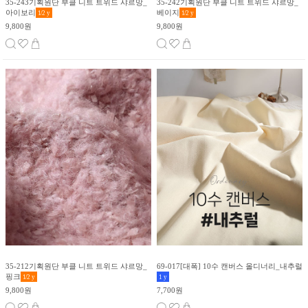
35-243기획원단 부클 니트 트위드 샤르망_
35-242기획원단 부클 니트 트위드 샤르망_
아이보리
베이지
1/2
y
1/2
y
9,800원
9,800원
35-212기획원단 부클 니트 트위드 샤르망_
69-017[대폭] 10수 캔버스 올디너리_내추럴
핑크
1/2
y
1
y
9,800원
7,700원