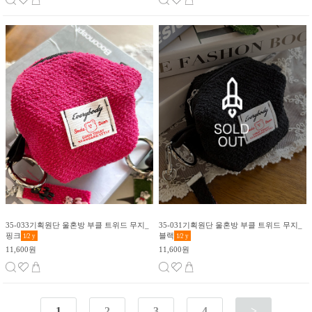
35-033기획원단 울혼방 부클 트위드 무지_
35-031기획원단 울혼방 부클 트위드 무지_
핑크
블랙
1/2
y
1/2
y
11,600원
11,600원
1
2
3
4
>