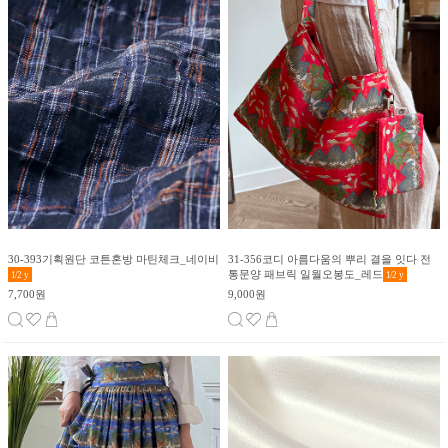
30-393기획원단 코튼혼방 마틴체크_네이비
31-356코디 아름다움의 뿌리 결을 잇다 전
통문양 패브릭 일월오봉도_레드
1/2
y
1/2
y
7,700원
9,000원