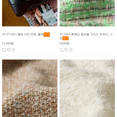
26-375코디 퀼팅 샤인 리본_블랙
35-249기획원단 컬러풀 그리드 트위드_그
1/2
y
린
1/2
y
12,600원
9,800원