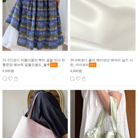
31-355코디 아름다움의 뿌리 결을 잇다 전
30-048코디 폴리 케이모던 에어리 실키 사
통문양 패브릭 일월오봉도_블루
틴_아이보리
1/2
y
1/2
y
9,000원
4,800원