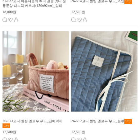
31-632코디 아름다움의 뿌리 결을 잇다 전
26-514코디 퀼팅 멜로우 무드_와인
1/2
y
통문양 패브릭 커트지(150x92cm)_멀티
18,000원
12,500원
26-513코디 퀼팅 멜로우 무드_진베이지
26-512코디 퀼팅 멜로우 무드_블루
1/2
y
1/2
y
12,500원
12,500원