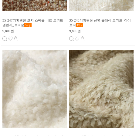
35-247기획원단 코지 스펙클 니트 트위드
35-245기획원단 선염 클래식 트위드_아이
멜란지_브라운
보리
1/2
y
1/2
y
9,800원
9,800원