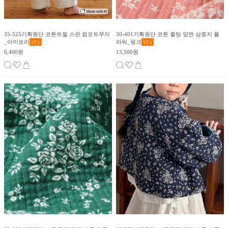
35-525기획원단 코튼트윌 스판 컴포트무지
30-401기획원단 코튼 퀼팅 양면 삼중지 플
_아이보리
라워_핑크
1/2
y
1/2
y
6,400원
13,500원