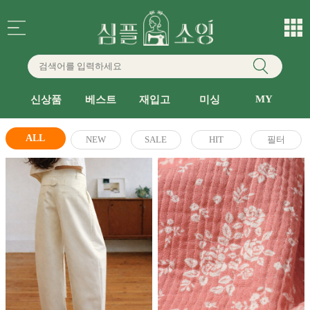
MY
신상품
베스트
재입고
미싱
ALL
NEW
SALE
HIT
필터