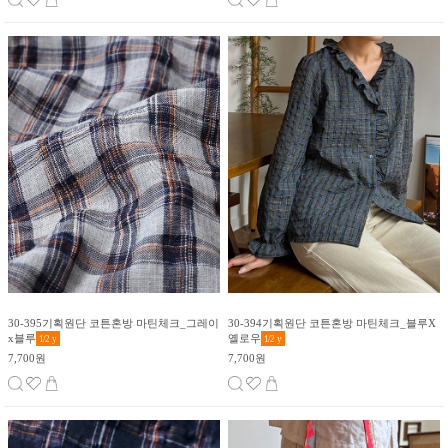
30-395기획원단 코튼혼방 마틴체크_그레이
30-394기획원단 코튼혼방 마틴체크_블루X
x블루
옐로우
1/2
y
1/2
y
7,700원
7,700원