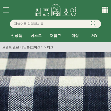
MY
신상품
베스트
재입고
미싱
브랜드 원단
>
[일본]고이즈미
>
체크