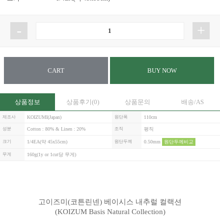
-
+
CART
BUY NOW
상품정보
상품후기
(0)
상품문의
배송/AS
제조사
KOIZUMI(Japan)
원단폭
110cm
성분
Cotton : 80% & Linen : 20%
조직
평직
크기
1/4EA(약 45x55cm)
원단두께
0.50mm
원단두께비교
무게
160g(1y or 1cut당 무게)
고이즈미(코튼린넨) 베이시스 내추럴 컬랙션
(KOIZUM Basis Natural Collection)