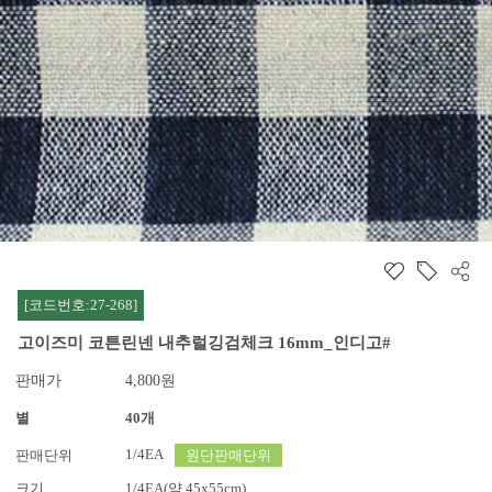
[코드번호:27-268]
고이즈미 코튼린넨 내추럴깅검체크 16mm_인디고#
판매가
4,800원
별
40개
1/4EA
판매단위
원단판매단위
크기
1/4EA(약 45x55cm)