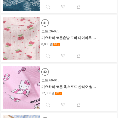
41
코드:26-025
기요하라 코튼혼방 도비 다이마루 오
키니이리 체리_핑크
8,800원
1/2
y
42
코드:69-013
기요하라 코튼 옥스포드 산리오 썸머
헬로키티&타이니참_핑크
12,000원
1/2
y