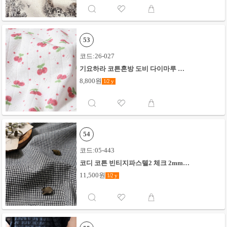
53
코드:26-027
기요하라 코튼혼방 도비 다이마루 오
키니이리 체리_오프화이트
8,800원
1/2
y
54
코드:05-443
코디 코튼 빈티지파스텔2 체크 2mm_
블랙
11,500원
1/2
y