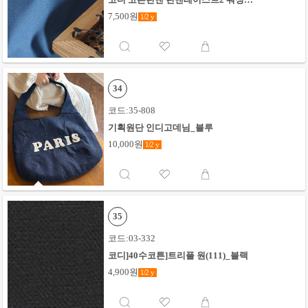
지_라이트블루
7,500원
1/2
y
34
코드:35-808
기획원단 인디고데님_블루
10,000원
1/2
y
35
코드:03-332
코디]40수코튼]트리플 원(111)_블랙
4,900원
1/2
y