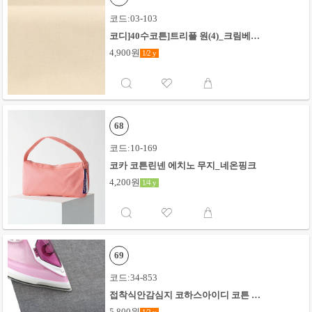
코드:03-103
코디]40수코튼]트리플 원(4)_크림베이
지
4,900원
1/2
y
68
코드:10-169
코카 코튼린넨 에치노 무지_네온핑크
4,200원
1/4
y
69
코드:34-853
접착식안감심지 코하스아이디 코튼 샴
브레이무지_블랙
5,800원