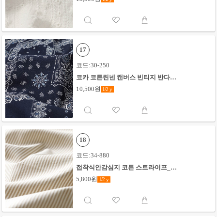
17
코드:30-250
코카 코튼린넨 캔버스 빈티지 반다나_
네이비
10,500원
1/2
y
18
코드:34-880
접착식안감심지 코튼 스트라이프_베
이지
5,800원
1/2
y