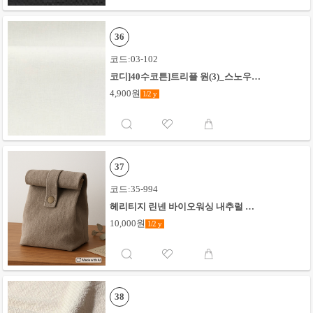
36
코드:03-102
코디]40수코튼]트리플 원(3)_스노우화
이트
4,900원
1/2
y
37
코드:35-994
헤리티지 린넨 바이오워싱 내추럴 무
지_샌드베이지#
10,000원
1/2
y
38