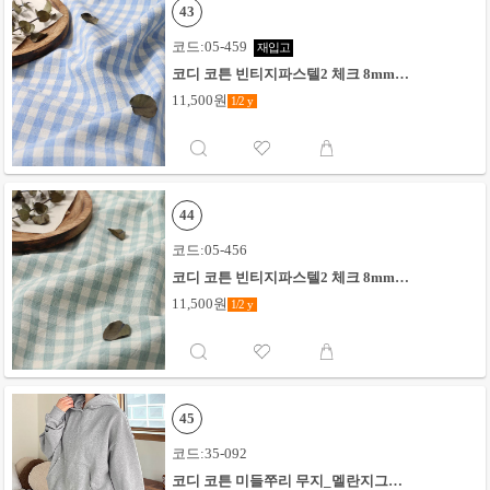
43
코드:05-459
재입고
코디 코튼 빈티지파스텔2 체크 8mm_
블루
11,500원
1/2
y
44
코드:05-456
코디 코튼 빈티지파스텔2 체크 8mm_
그린
11,500원
1/2
y
45
코드:35-092
코디 코튼 미들쭈리 무지_멜란지그레