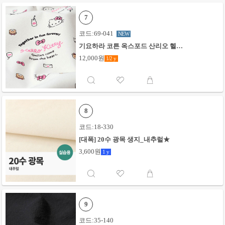
7
코드:69-041
NEW
기요하라 코튼 옥스포드 산리오 헬로
키티 하트레터_화이트
12,000원
1/2
y
8
코드:18-330
[대폭] 20수 광목 생지_내추럴★
3,600원
1
y
9
코드:35-140