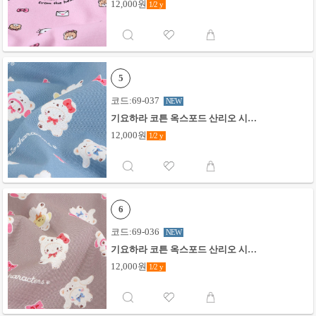
12,000원
1/2
y
5
코드:69-037
NEW
기요하라 코튼 옥스포드 산리오 시로
쿠마 믹스_블루
12,000원
1/2
y
6
코드:69-036
NEW
기요하라 코튼 옥스포드 산리오 시로
쿠마 믹스_그레이
12,000원
1/2
y