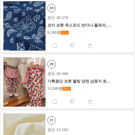
19
코드:30-270
코카 코튼 옥스포드 반다나 플로라_블
루
9,200원
1/2
y
20
코드:30-398
기획원단 코튼 퀼팅 양면 삼중지 토마
토_레드
13,500원
1/2
y
21
코드:35-163