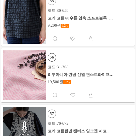
55
코드:30-659
코카 코튼 60수론 염축 소프트블록_블
랙
9,200원
1/2
y
56
코드:31-308
리투아니아 린넨 선염 핀스트라이프_
핑크
19,500원
1/2
y
57
코드:70-672
코카 코튼린넨 캔버스 잉크젯 네코노
에 보태니컬 캣_키나리