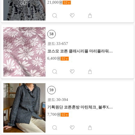
21,000원
1/2
y
58
코드:33-657
코스모 코튼 클래시리플 마리플라워_
핑크
6,400원
1/2
y
59
코드:30-394
기획원단 코튼혼방 마틴체크_블루X옐
로우
7,700원
1/2
y