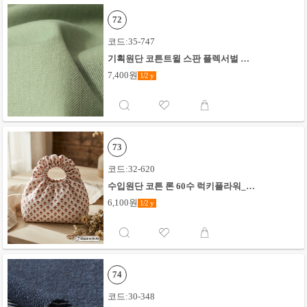
72
코드:35-747
기획원단 코튼트윌 스판 플렉서벌 무
지_연그린
7,400원
1/2
y
73
코드:32-620
수입원단 코튼 론 60수 럭키플라워_화
이트X레드
6,100원
1/2
y
74
코드:30-348