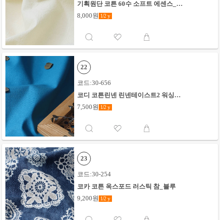
기획원단 코튼 60수 소프트 에센스_아
이보리
8,000원
1/2
y
22
코드:30-656
코디 코튼린넨 린넨테이스트2 워싱무
지_타쿼이즈
7,500원
1/2
y
23
코드:30-254
코카 코튼 옥스포드 러스틱 참_블루
9,200원
1/2
y