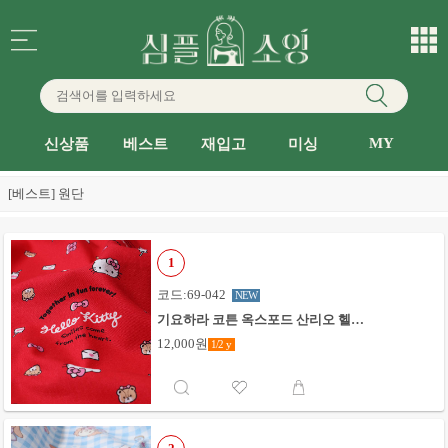
MY
신상품
베스트
재입고
미싱
[베스트] 원단
1
코드:69-042
NEW
기요하라 코튼 옥스포드 산리오 헬로
키티 하트레터_레드
12,000원
1/2
y