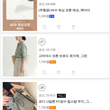
코드:64-996
[무형광] 60수 워싱 코튼 에코_백아이
5,200원
1
y
27
코드:35-158
고바야시 코튼 브로드 로지에_그린
7,700원
1/2
y
28
코드:35-015
재입고
코디 나일론 PU방수 립스탑 무지_그레
이
7,700원
1/2
y