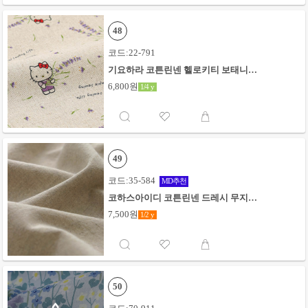
48
코드:22-791
기요하라 코튼린넨 헬로키티 보태니컬
라벤더_키나리
6,800원
1/4
y
49
코드:35-584
MD추천
코하스아이디 코튼린넨 드레시 무지_
키나리[03]
7,500원
1/2
y
50