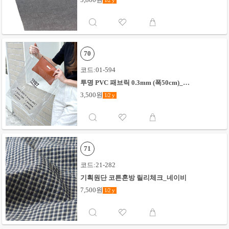
1/2
y
70
코드:01-594
투명 PVC 패브릭 0.3mm (폭50cm)_투
명
3,500원
1/2
y
71
코드:21-282
기획원단 코튼혼방 릴리체크_네이비
7,500원
1/2
y