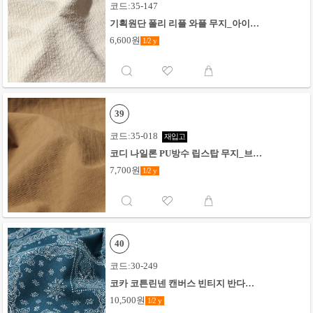
코드:35-147
기획원단 폴리 리플 와플 무지_아이보
리
6,600원
1/2
y
39
코드:35-018
재입고
코디 나일론 PU방수 립스탑 무지_브라
운
7,700원
1/2
y
40
코드:30-249
코카 코튼린넨 캔버스 빈티지 반다나_
틸그린
10,500원
1/2
y