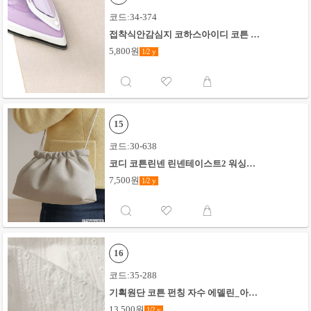
코드:34-374
접착식안감심지 코하스아이디 코튼 샴
브레이무지_베이지
5,800원
1/2
y
15
코드:30-638
코디 코튼린넨 린넨테이스트2 워싱무
지_키나리
7,500원
1/2
y
16
코드:35-288
기획원단 코튼 펀칭 자수 에델린_아이
보리
13,500원
1/2
y