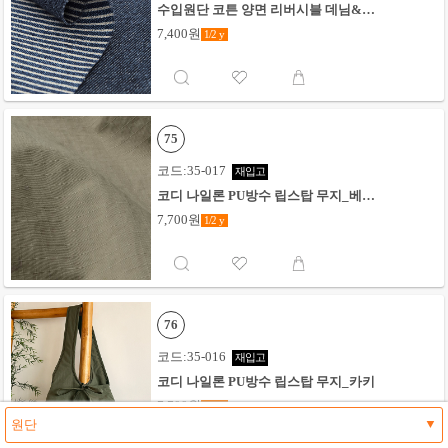
수입원단 코튼 양면 리버시블 데님&스
트라이프_인디고블루
7,400원
1/2
y
75
코드:35-017
재입고
코디 나일론 PU방수 립스탑 무지_베이
지
7,700원
1/2
y
76
코드:35-016
재입고
코디 나일론 PU방수 립스탑 무지_카키
7,700원
1/2
y
▼
원단