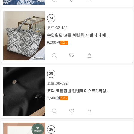
24
코드:32-188
수입원단 코튼 셔팅 체커 반다나 페이
즐리_화이트
6,200원
1/2
y
25
코드:30-692
코디 코튼린넨 린넨테이스트2 워싱무
지_블랙
7,500원
1/2
y
26