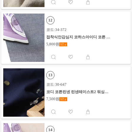
12
코드:34-372
접착식안감심지 코하스아이디 코튼 샴
브레이무지_다크네이비
5,800원
1/2
y
13
코드:30-647
코디 코튼린넨 린넨테이스트2 워싱무
지_네이비
7,500원
1/2
y
14