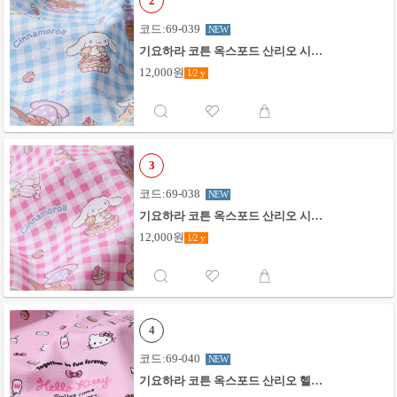
2
코드:69-039
NEW
기요하라 코튼 옥스포드 산리오 시나
모롤 캔디 체크_스카이
12,000원
1/2
y
3
코드:69-038
NEW
기요하라 코튼 옥스포드 산리오 시나
모롤 캔디 체크_핑크
12,000원
1/2
y
4
코드:69-040
NEW
기요하라 코튼 옥스포드 산리오 헬로
키티 하트레터_핑크