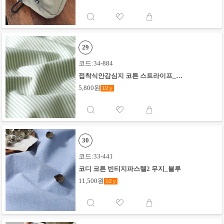
29
코드:34-884
접착식안감심지 코튼 스트라이프_그
린
5,800원
1/2
y
30
코드:33-441
코디 코튼 빈티지파스텔2 무지_블루
11,500원
1/2
y