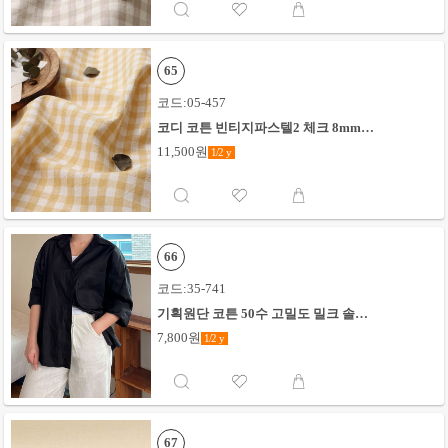
65
코드:05-457
코디 코튼 빈티지파스텔2 체크 8mm_
옐로우
11,500원
1/2
y
66
코드:35-741
기획원단 코튼 50수 고밀도 밀크 솔티_
블랙
7,800원
1/2
y
67