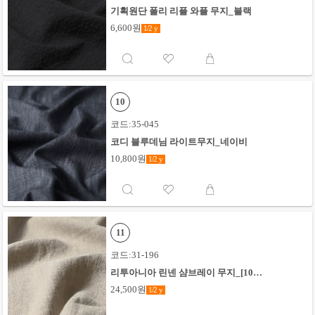
기획원단 폴리 리플 와플 무지_블랙
6,600원
1/2
y
10
코드:35-045
코디 블루데님 라이트무지_네이비
10,800원
1/2
y
11
코드:31-196
리투아니아 린넨 샴브레이 무지_[10]
키나리
24,500원
1/2
y