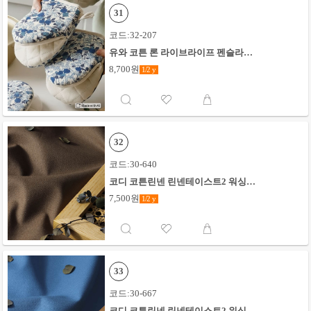
31
코드:32-207
유와 코튼 론 라이브라이프 펜슬라인
로즈_화이트x블루
8,700원
1/2
y
32
코드:30-640
코디 코튼린넨 린넨테이스트2 워싱무
지_토프브라운
7,500원
1/2
y
33
코드:30-667
코디 코튼린넨 린넨테이스트2 워싱무