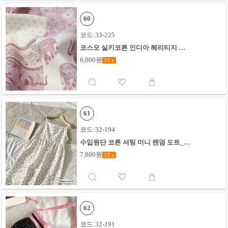
60
코드:33-225
코스모 실키코튼 인디아 헤리티지 패
치워크_핑크
6,000원
1/2
y
61
코드:32-194
수입원단 코튼 셔팅 미니 랜덤 도트_아
이보리
7,800원
1/2
y
62
코드:32-191