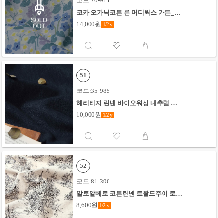
코드:70-911
코카 오가닉코튼 론 머디웍스 가든_그
레이
14,000원
1/2
y
51
코드:35-985
헤리티지 린넨 바이오워싱 내추럴 무
지_미드나잇#
10,000원
1/2
y
52
코드:81-390
알토알베로 코튼린넨 트왈드주이 로맨
틱 샤토_블랙
8,600원
1/2
y