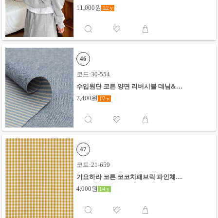
이
11,000원
1/2
y
46
코드:30-554
수입원단 코튼 양면 리버시블 데님&스
트라이프_스카이
7,400원
1/2
y
47
코드:21-659
기요하라 코튼 코코치패브릭 파인체크
0.3mm_옐로우#
4,000원
1/4
y