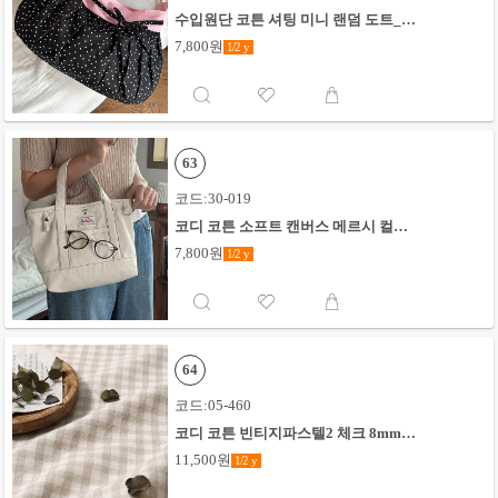
수입원단 코튼 셔팅 미니 랜덤 도트_블
랙
7,800원
1/2
y
63
코드:30-019
코디 코튼 소프트 캔버스 메르시 컬러
드_키나리
7,800원
1/2
y
64
코드:05-460
코디 코튼 빈티지파스텔2 체크 8mm_
베이지
11,500원
1/2
y