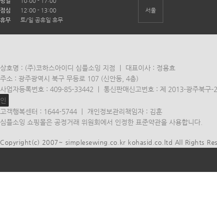
평일
10:00 - 17:00
점심
12:00 - 13:00
서울
휴무
토/일 공휴일 휴무
상호명 : (주)코하스아이디 심플소잉 지점 ㅣ 대표이사 : 정용효
주소 : 광주광역시 북구 무등로 107 (신안동, 4층)
사업자등록번호 : 409-85-33442 ㅣ 통신판매신고번호 : 제 2013-광주북구-
인
고객행복센터 : 1644-5744 ㅣ 개인정보관리책임자 : 김훈
심플소잉 쇼핑몰은 공정거래 위원회에서 인정한 표준약관을 사용합니다.
Copyright(c) 2007~ simplesewing.co.kr kohasid.co.ltd All Rights Re