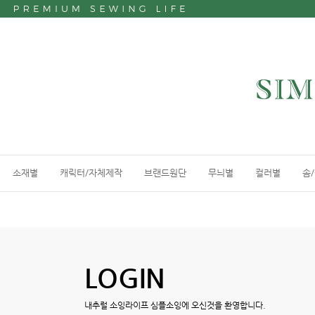
소재별
캐릭터/자체제작
브랜드원단
무늬별
컬러별
솜
LOGIN
내추럴 소잉라이프 심플소잉에 오신것을 환영합니다.