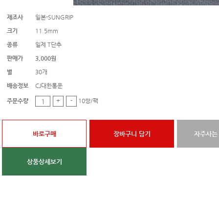
제조사
일본-SUNGRIP
크기
11.5mm
종류
일제 T단추
판매가
3,000원
별
30개
배송정보
CJ대한통운
주문수량
+
-
10쌍/팩
바로구매
장바구니 담기
자주사는
상품상세보기