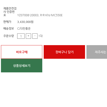
제품안전검
사 인증번
호
YZ07008-20003, R-R-Khs-MC550E
판매가
3,430,000원
배송정보
CJ대한통운
주문수량
+
-
1대
바로구매
장바구니 담기
자주사는
상품상세보기