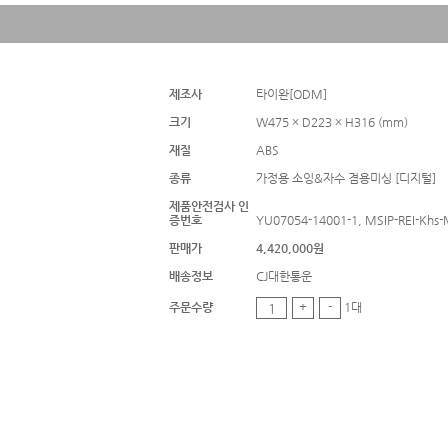
제조사
타이완[ODM]
크기
W475 × D223 × H316 (mm)
재질
ABS
종류
가정용 소잉&자수 겸용미싱 [디지털]
제품안전검사 인
증번호
YU07054-14001-1, MSIP-REI-Khs
판매가
4,420,000원
배송정보
CJ대한통운
주문수량
+
-
1대