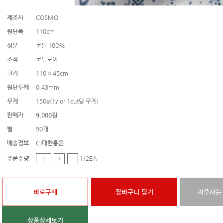
제조사
COSMO
원단폭
110cm
성분
코튼 100%
조직
코듀로이
크기
110 × 45cm
원단두께
0.43mm
무게
150g(1y or 1cut당 무게)
판매가
9,000원
별
90개
배송정보
CJ대한통운
주문수량
+
-
1/2EA
바로구매
장바구니 담기
자주사는
상품상세보기