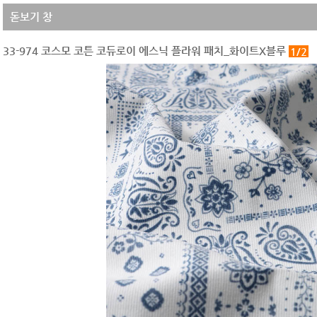
돋보기 창
33-974 코스모 코튼 코듀로이 에스닉 플라워 패치_화이트X블루
1/2