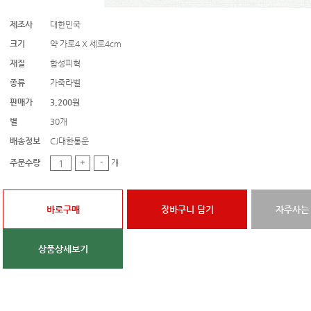
제조사
대한민국
크기
약 가로4 X 세로4cm
재질
합성피혁
종류
가죽라벨
판매가
3,200원
별
30개
배송정보
CJ대한통운
주문수량
+
-
개
바로구매
장바구니 담기
자주사는
상품상세보기