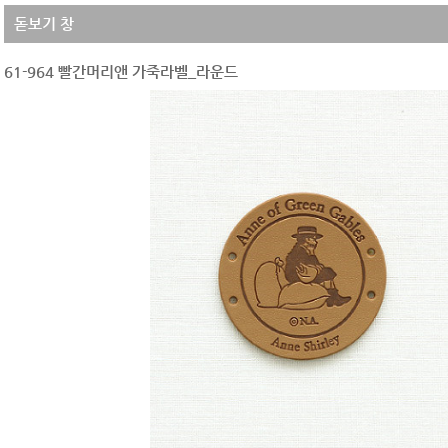
돋보기 창
61-964 빨간머리앤 가죽라벨_라운드