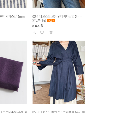
튼 빈티지파스텔 5mm
05-148코스모 코튼 빈티지파스텔 5mm
ST_브라운
1/2
y
8,000원
|
l
넨 소프트내추럴 무지_퍼
05-381코스모 린넨 소프트내추럴 무지_네