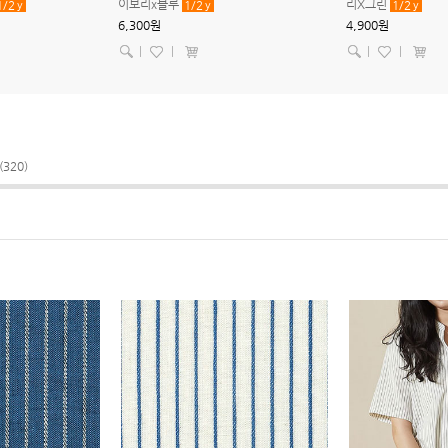
이보리x블루
리X그린
1/2
y
1/2
y
1/2
y
6,300원
4,900원
|
|
|
|
(320)