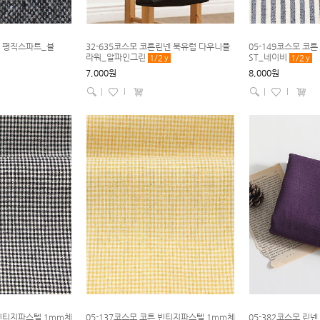
방 평직스파트_블
32-635코스모 코튼린넨 북유럽 다우니플
05-149코스모 코
라워_알파인그린
ST_네이비
1/2
y
1/2
y
7,000원
8,000원
|
l
|
l
 빈티지파스텔 1mm체
05-137코스모 코튼 빈티지파스텔 1mm체
05-382코스모 린