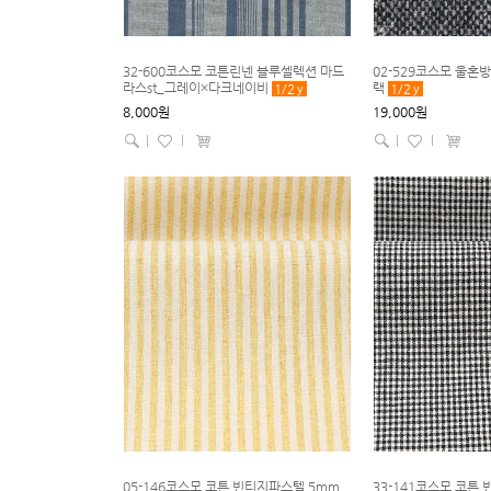
32-600코스모 코튼린넨 블루셀렉션 마드
02-529코스모 울혼
라스st_그레이×다크네이비
랙
1/2
y
1/2
y
8,000원
19,000원
|
l
|
l
05-146코스모 코튼 빈티지파스텔 5mm
33-141코스모 코튼