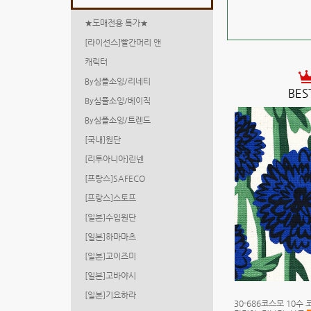
★도매전용 특가★
[라이선스]빨간머리 앤
캐릭터
By심플소잉/리네티
BES
By심플소잉/베이직
By심플소잉/트렌드
[국내]원단
[리투아니아]린넨
[프랑스]SAFECO
[프랑스]스토프
[일본]수입원단
[일본]하마마츠
[일본]고이즈미
[일본]고바야시
[일본]기요하라
30-686코스모 10