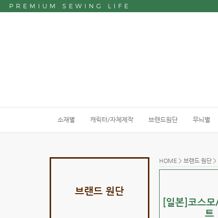
소재별
캐릭터/자체제작
브랜드원단
무늬별
HOME
>
브랜드 원단
브랜드 원단
[일본]코스모
트