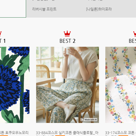
리버시블 프린트
[나일론]하이포라
T
1
BEST
2
BE
수 코튼 호쿠오우노모리
33-884코스모 실키코튼 클래식플로랄_아
33-174코스모 코