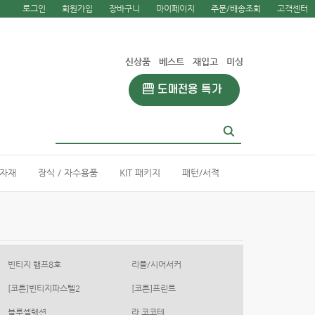
로그인
회원가입
장바구니
마이페이지
주문/배송조회
고객센터
신상품
베스트
재입고
미싱
부자재
장식 / 자수용품
KIT 패키지
패턴/서적
빈티지 햄프8호
리플/시어서커
[코튼]빈티지파스텔2
[코튼]프린트
블루셀렉션
라 코코테