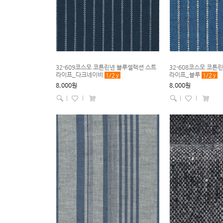
32-609코스모 코튼린넨 블루셀렉션 스트
32-608코스모 코튼
라이프_다크네이비
라이프_블루
1/2
y
1/2
y
8,000원
8,000원
|
l
|
l